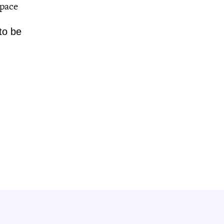
space
to be