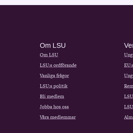
Om LSU
Ve
Om LSU
Ungd
LSU:s ordförande
EU:
Vanliga frågor
Ung
LSU:s politik
Rem
Bli medlem
LSU
Jobba hos oss
LSU
Våra medlemmar
Alm