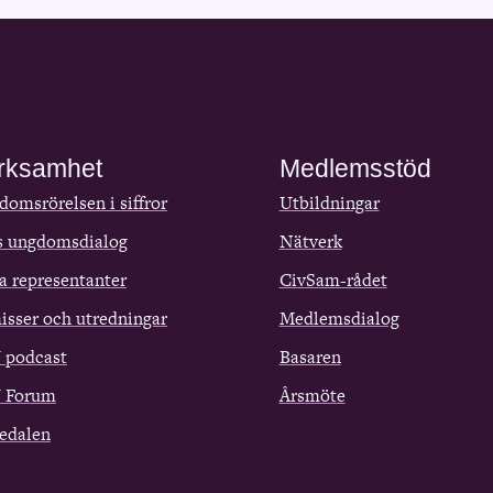
rksamhet
Medlemsstöd
omsrörelsen i siffror
Utbildningar
s ungdomsdialog
Nätverk
a representanter
CivSam-rådet
isser och utredningar
Medlemsdialog
 podcast
Basaren
 Forum
Årsmöte
edalen