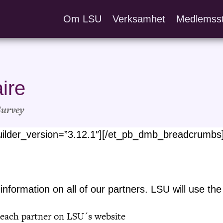
Om LSU
Verksamhet
Medlemss
ire
Survey
lder_version=”3.12.1″][/et_pb_dmb_breadcrumbs
 information on all of our partners. LSU will use the
 each partner on LSU´s website