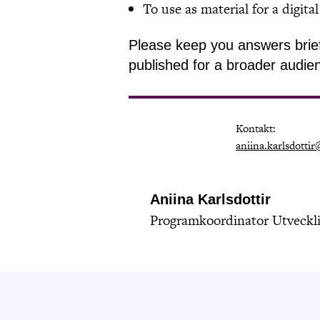
To use as material for a digita
Please keep you answers brief 
published for a broader audie
Kontakt:
aniina.karlsdottir
Aniina Karlsdottir
Programkoordinator Utveckl