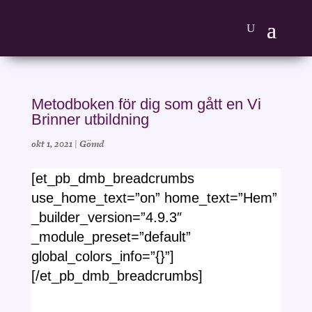
Metodboken för dig som gått en Vi
Brinner utbildning
okt 1, 2021
|
Gömd
[et_pb_dmb_breadcrumbs
use_home_text=”on” home_text=”Hem”
_builder_version=”4.9.3″
_module_preset=”default”
global_colors_info=”{}”]
[/et_pb_dmb_breadcrumbs]