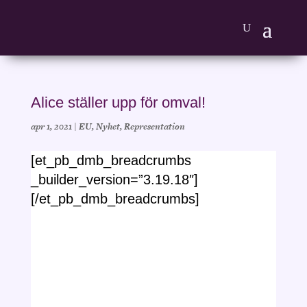
Alice ställer upp för omval!
apr 1, 2021
|
EU
,
Nyhet
,
Representation
[et_pb_dmb_breadcrumbs
_builder_version=”3.19.18″]
[/et_pb_dmb_breadcrumbs]