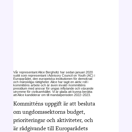
Vår representant Alice Bergholtz har sedan januari 2020
suttit som representant i Advisory Council on Youth (AC) i
Europarådet, den europeiska institutionen för demokrati
och mänskliga rättigheter. Alice har tagit en aktiv roll i
kommitténs arbete och är även invald i kommitténs
presidium med ansvar för ungas inflytande och växande
utrymme för civilsamhället. Vi är glada att kunna berätta
att Alice kandiderar om till mandatperioden 2022–2023.
Kommitténs uppgift är att besluta
om ungdomssektorns budget,
prioriteringar och aktiviteter, och
är rådgivande till Europarådets