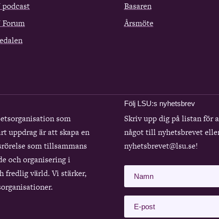
 podcast
Basaren
 Forum
Årsmöte
edalen
Följ LSU:s nyhetsbrev
betsorganisation som
Skriv upp dig på listan för 
rt uppdrag är att skapa en
något till nyhetsbrevet elle
srörelse som tillsammans
nyhetsbrevet@lsu.se!
de och organisering i
 fredlig värld. Vi stärker,
organisationer.