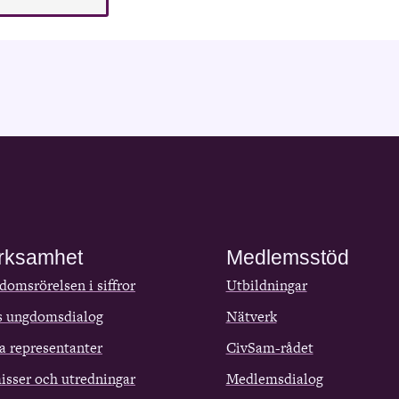
rksamhet
Medlemsstöd
omsrörelsen i siffror
Utbildningar
s ungdomsdialog
Nätverk
a representanter
CivSam-rådet
isser och utredningar
Medlemsdialog