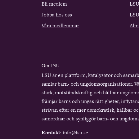
Bli medlem
LSU
Jobba hos oss
LSU
Våra medlemmar
Alm
Om LSU
LSU är en plattform, katalysator och samar
samlar barn- och ungdomsorganisationer. Vå
stark, motståndskraftig och hållbar ungdom
främjar barns och ungas rättigheter, inflytan
strävan efter en mer demokratisk, hållbar och
samordnar och synliggör barn- och ungdoms
Kontakt
: info@lsu.se