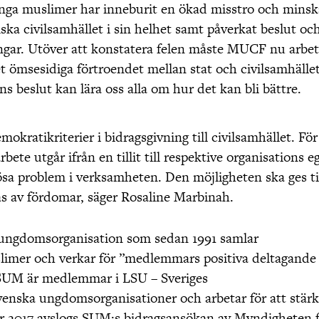
nga muslimer har inneburit en ökad misstro och minsk
a civilsamhället i sin helhet samt påverkat beslut oc
ngar. Utöver att konstatera felen måste MUCF nu arbe
t ömsesidiga förtroendet mellan stat och civilsamhälle
ns beslut kan lära oss alla om hur det kan bli bättre.
kratikriterier i bidragsgivning till civilsamhället. För
rbete utgår ifrån en tillit till respektive organisations e
sa problem i verksamheten. Den möjligheten ska ges ti
as av fördomar, säger
Rosaline
Marbinah
.
ungdomsorganisation som sedan 1991 samlar
slimer och verkar för ”medlemmars positiva deltagande
 SUM är medlemmar i LSU – Sveriges
enska ungdomsorganisationer och arbetar för att stär
r 2017 avslogs
SUM:s
bidragsansökan av Myndigheten 