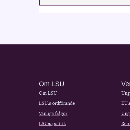
Om LSU
Ve
Om LSU
Ungd
LSU:s ordförande
EU:
Vanliga frågor
Ung
LSU:s politik
Rem