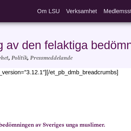
Om LSU
Verksamhet
Medlemss
sig av den felaktiga bedö
het
,
Politik
,
Pressmeddelande
_version=”3.12.1″][/et_pb_dmb_breadcrumbs]
ga bedömningen av Sveriges unga muslimer.