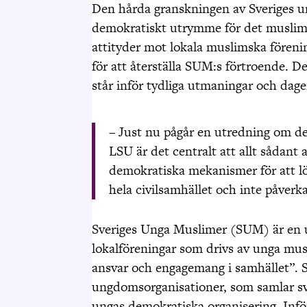
Den hårda granskningen av Sveriges u
demokratiskt utrymme för det muslimsk
attityder mot lokala muslimska föreni
för att återställa
SUM:s
förtroende. De
står inför tydliga utmaningar och dage
– Just nu pågår en utredning om demo
LSU är det centralt att allt sådant a
demokratiska mekanismer för att lö
hela civilsamhället och inte påverk
Sveriges Unga Muslimer (SUM) är en 
lokalföreningar som drivs av unga mu
ansvar och engagemang i samhället”.
ungdomsorganisationer, som samlar sv
ungas demokratiska organisering. Infö