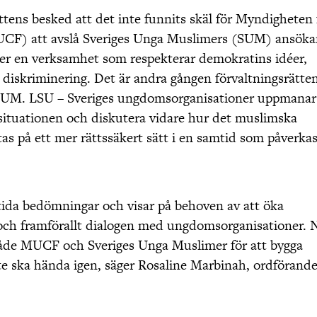
ttens besked att det inte funnits skäl för Myndigheten 
UCF) att avslå Sveriges Unga Muslimers (SUM) ansök
ver en verksamhet som respekterar demokratins idéer,
 diskriminering. Det är andra gången förvaltningsrätte
UM. LSU – Sveriges ungdomsorganisationer uppmanar
r situationen och diskutera vidare hur det muslimska
s på ett mer rättssäkert sätt i en samtid som påverka
tida bedömningar och visar på behoven av att öka
 och framförallt dialogen med ungdomsorganisationer. 
åde MUCF och Sveriges Unga Muslimer för att bygga
nte ska hända igen, säger
Rosaline
Marbinah
, ordförande