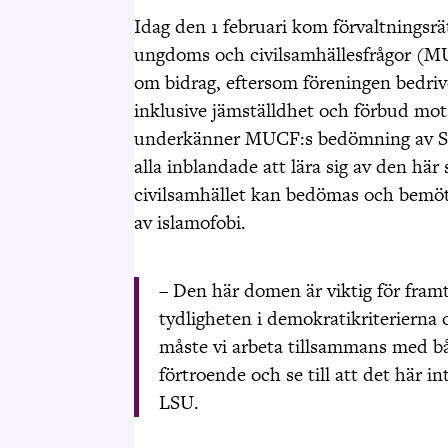
Idag den 1 februari kom förvaltningsrä
ungdoms och civilsamhällesfrågor (M
om bidrag, eftersom föreningen bedri
inklusive jämställdhet och förbud mot
underkänner
MUCF:s
bedömning av S
alla inblandade att lära sig av den hä
civilsamhället kan bedömas och bemöta
av
islamofobi
.
– Den här domen är viktig för fram
tydligheten i demokratikriterierna
måste vi arbeta tillsammans med b
förtroende och se till att det här i
LSU.