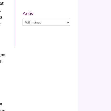
at
h
Arkiv
ta
Arkiv
t
gna
ll
ka
för