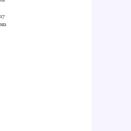
17
som