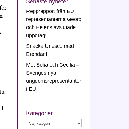
Senaste nyheter
för
Repprapport från EU-
an
representanterna Georg
och Helens avslutade
n
uppdrag!
Snacka Unesco med
Brendan!
s
Möt Sofia och Cecilia –
Sveriges nya
ungdomsrepresentanter
i EU
Nu
 i
Kategorier
Kategorier