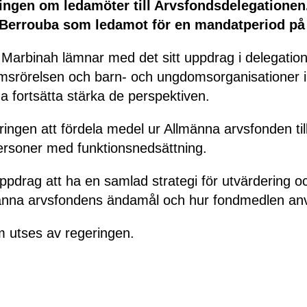
ingen om ledamöter till Arvsfondsdelegationen.
 Berrouba som ledamot för en mandatperiod på 
Marbinah lämnar med det sitt uppdrag i delegatione
domsrörelsen och barn- och ungdomsorganisationer 
 fortsätta stärka de perspektiven.
ringen att fördela medel ur Allmänna arvsfonden ti
 personer med funktionsnedsättning.
ppdrag att ha en samlad strategi för utvärdering 
männa arvsfondens ändamål och hur fondmedlen an
m utses av regeringen.