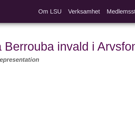
Om LSU
Verksamhet
Medlemss
 Berrouba invald i Arvsf
epresentation