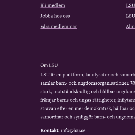
Bli medlem
LSU
Jobba hos oss
LSU
Våra medlemmar
Alm
Om LSU
LSU är en plattform, katalysator och samar
samlar barn- och ungdomsorganisationer. Vå
stark, motståndskraftig och hållbar ungdom
främjar barns och ungas rättigheter, inflytan
strävan efter en mer demokratisk, hållbar och
samordnar och synliggör barn- och ungdoms
Kontakt
: info@lsu.se