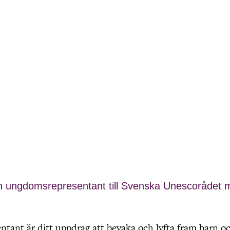
 ungdomsrepresentant till Svenska Unescorådet 
ant är ditt uppdrag att bevaka och lyfta fram barn o