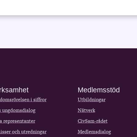
rksamhet
Medlemsstöd
omsrörelsen i siffror
Utbildningar
s ungdomsdialog
Nätverk
a representanter
CivSam-rådet
isser och utredningar
Medlemsdialog