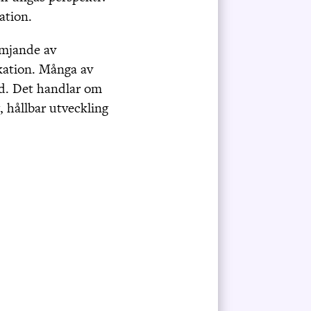
ation.
ämjande av
kation. Många av
rd. Det handlar om
g, hållbar utveckling