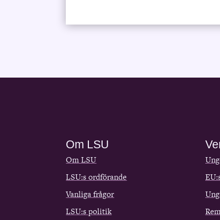
Om LSU
Ve
Om LSU
Ungd
LSU:s ordförande
EU:
Vanliga frågor
Ung
LSU:s politik
Rem