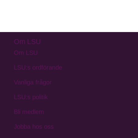
Om LSU
Om LSU
LSU:s ordförande
Vanliga frågor
LSU:s politik
Bli medlem
Jobba hos oss