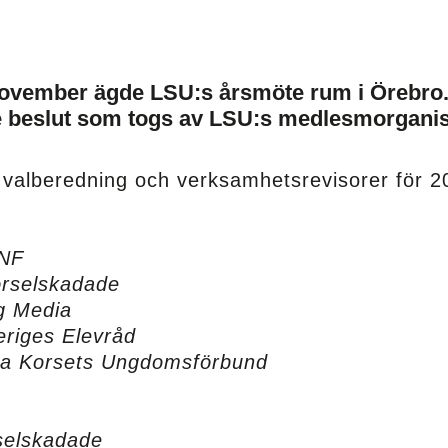
ovember ägde LSU:s årsmöte rum i Örebro
 beslut som togs av LSU:s
medlesmorganis
valberedning och verksamhetsrevisorer för
2
NF
rselskadade
g Media
eriges Elevråd
a Korsets Ungdomsförbund
selskadade