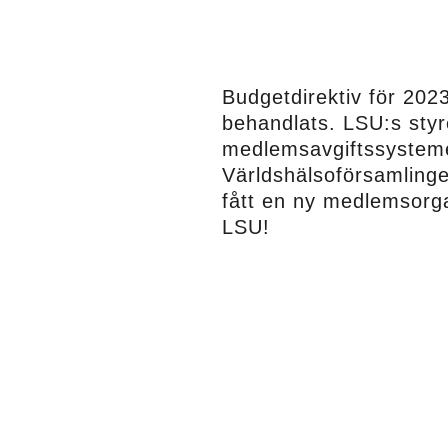
Budgetdirektiv för
202
behandlats.
LSU:s styr
medlemsavgiftssysteme
Världshälsoförsamling
fått en ny medlemsorg
LSU!