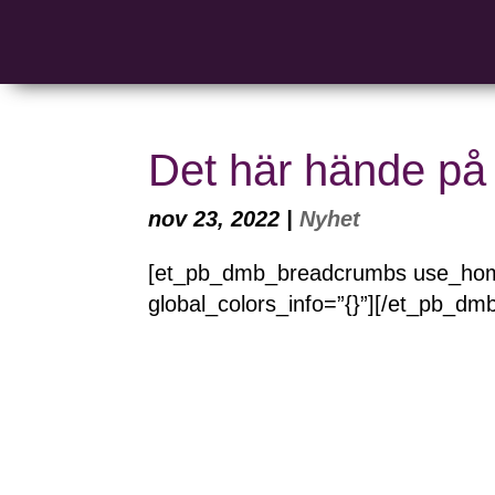
Det här hände på 
nov 23, 2022
|
Nyhet
[et_pb_dmb_breadcrumbs use_home
global_colors_info=”{}”][/et_pb_d