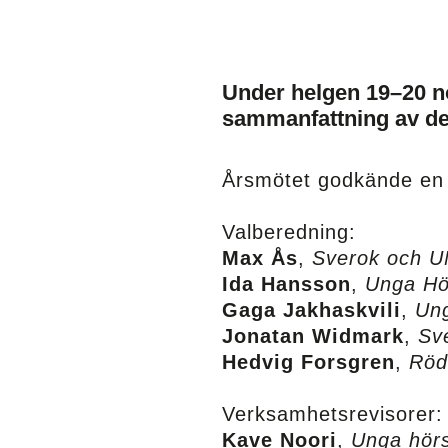
Under helgen
19–20
n
sammanfattning av de
Årsmötet godkände en 
Valberedning:
Max Ås
,
Sverok
och U
Ida Hansson
,
Unga Hö
Gaga
Jakhaskvili
,
Un
Jonatan Widmark
,
Sv
Hedvig Forsgren
,
Röd
Verksamhetsrevisorer:
Kave
Noori
,
Unga hör