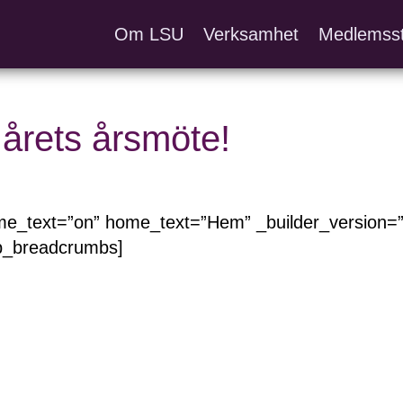
Om LSU
Verksamhet
Medlemss
årets årsmöte!
_text=”on” home_text=”Hem” _builder_version=”4
mb_breadcrumbs]