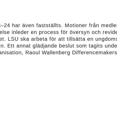
3–24
har även fastställts. Motioner från medl
else
inleder en process
för
översyn
och revide
t. L
SU ska arbeta för att tillsätta en ungdoms
en.
Ett annat glädjande beslut som tagits unde
anisation, Raoul Wallenberg
Differencemaker