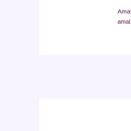
Amal
amal