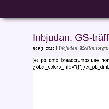
Inbjudan: GS-träf
nov 3, 2022
|
Inbjudan
,
Medlemsorgan
[et_pb_dmb_breadcrumbs use_home
global_colors_info=”{}”][/et_pb_d