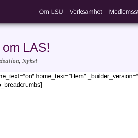
Om LSU
Verksamhet
Medlemss
f om LAS!
isation
,
Nyhet
_text=”on” home_text=”Hem” _builder_version=”4
mb_breadcrumbs]