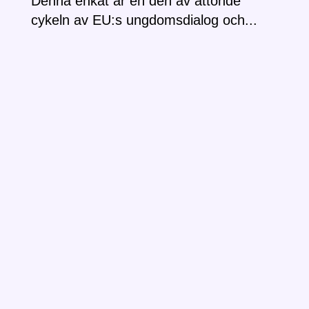
Denna enkät är en den av åttonde
cykeln av EU:s ungdomsdialog och...