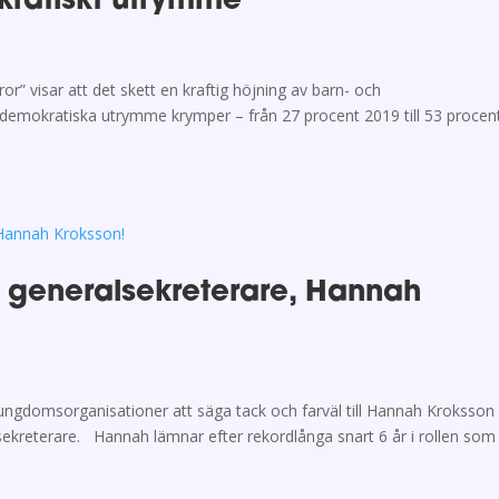
kratiskt utrymme
or” visar att det skett en kraftig höjning av barn- och
demokratiska utrymme krymper – från 27 procent 2019 till 53 procen
m generalsekreterare, Hannah
h ungdomsorganisationer att säga tack och farväl till Hannah Kroksso
ekreterare. Hannah lämnar efter rekordlånga snart 6 år i rollen som