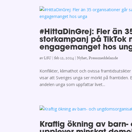
#HittaDinGrej: Fler än 
storkampanj på TikTok 
engagemanget hos un
av
LSU
|
feb 12, 2024
|
Nyhet
,
Pressmeddelande
Konflikter, klimathot och ovissa framtidsutsikte
visar att Sveriges unga ser mörkt på framtiden
andelen unga som uppfattar livet...
Kraftig ökning av barn