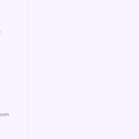
t
n som