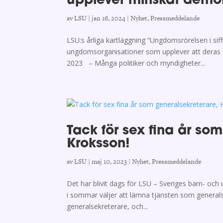
upplever minskat demo
av
LSU
|
jan 16, 2024
|
Nyhet
,
Pressmeddelande
LSU:s årliga kartläggning “Ungdomsrörelsen i siffr
ungdomsorganisationer som upplever att deras 
2023 – Många politiker och myndigheter...
Tack för sex fina år so
Kroksson!
av
LSU
|
maj 10, 2023
|
Nyhet
,
Pressmeddelande
Det har blivit dags för LSU – Sveriges barn- oc
i sommar väljer att lämna tjänsten som generals
generalsekreterare, och...