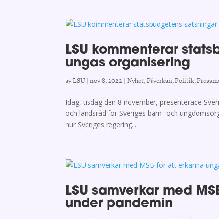
LSU kommenterar stats
ungas organisering
av
LSU
|
nov 8, 2022
|
Nyhet
,
Påverkan
,
Politik
,
Pressm
Idag, tisdag den 8 november, presenterade Sveri
och landsråd för Sveriges barn- och ungdomsorga
hur Sveriges regering...
LSU samverkar med MSB 
under pandemin