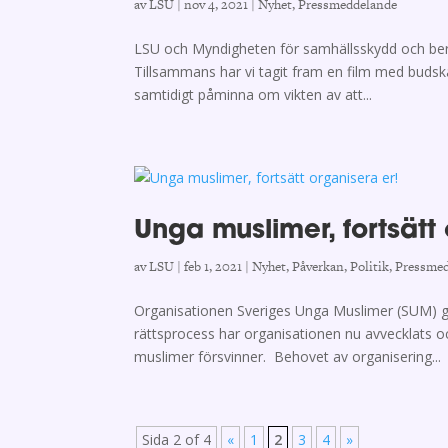
av
LSU
|
nov 4, 2021
|
Nyhet
,
Pressmeddelande
LSU och Myndigheten för samhällsskydd och bere
Tillsammans har vi tagit fram en film med budsk
samtidigt påminna om vikten av att...
Unga muslimer, fortsätt 
av
LSU
|
feb 1, 2021
|
Nyhet
,
Påverkan
,
Politik
,
Pressme
Organisationen Sveriges Unga Muslimer (SUM) g
rättsprocess har organisationen nu avvecklats o
muslimer försvinner. Behovet av organisering...
Sida 2 of 4
«
1
2
3
4
»