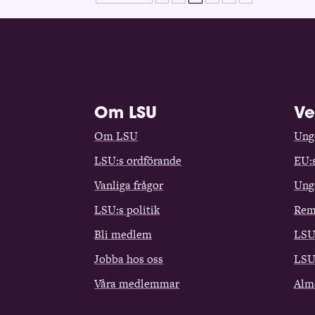
Om LSU
Ve
Om LSU
Ungd
LSU:s ordförande
EU:
Vanliga frågor
Ung
LSU:s politik
Rem
Bli medlem
LSU
Jobba hos oss
LSU
Våra medlemmar
Alm