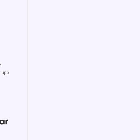
n
a upp
ar