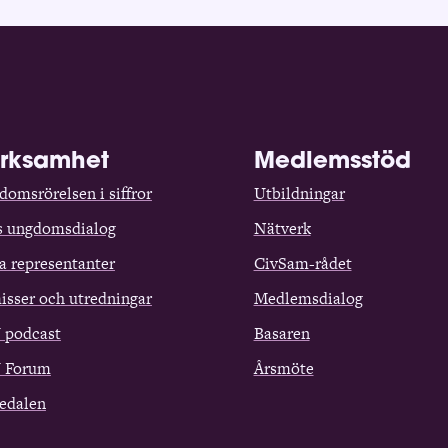
rksamhet
Medlemsstöd
omsrörelsen i siffror
Utbildningar
s ungdomsdialog
Nätverk
a representanter
CivSam-rådet
isser och utredningar
Medlemsdialog
 podcast
Basaren
 Forum
Årsmöte
edalen